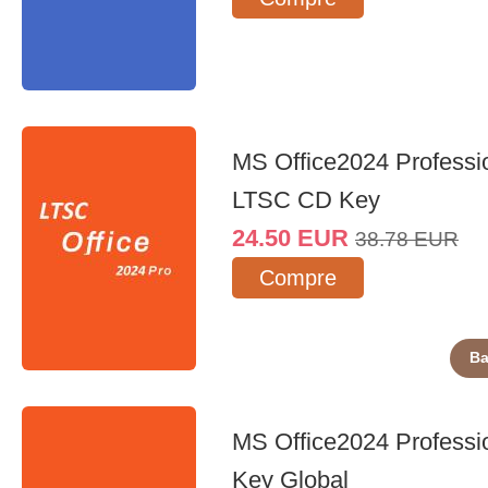
MS Office2024 Professi
LTSC CD Key
24.50
EUR
38.78
EUR
Compre
Ba
MS Office2024 Professi
Key Global