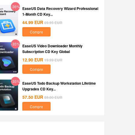
-36%
EaseUS Data Recovery Wizard Professional
1-Month CD Key...
44.99
EUR
69.95
EUR
Compre
-35%
EaseUS Video Downloader Monthly
Subscription CD Key Global
12.90
EUR
19.99
EUR
Compre
-35%
EaseUS Todo Backup Workstation Lifetime
Upgrades CD Key...
57.50
EUR
89.00
EUR
Compre