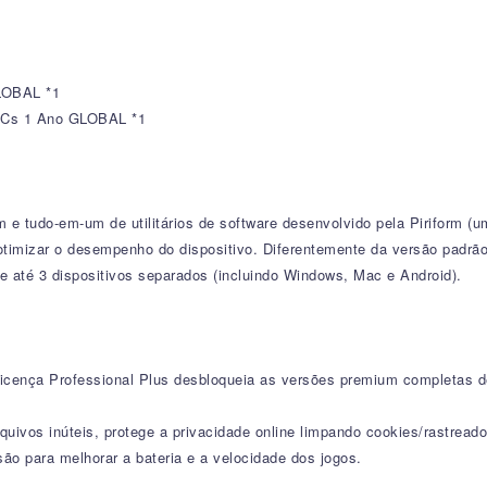
LOBAL *1
 PCs 1 Ano GLOBAL *1
e tudo-em-um de utilitários de software desenvolvido pela Piriform (u
imizar o desempenho do dispositivo. Diferentemente da versão padrão 
bre até 3 dispositivos separados (incluindo Windows, Mac e Android).
licença Professional Plus desbloqueia as versões premium completas de
uivos inúteis, protege a privacidade online limpando cookies/rastreador
o para melhorar a bateria e a velocidade dos jogos.