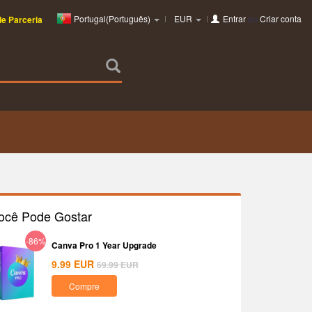
Portugal(Português)
EUR
Entrar
ou
Criar conta
e Parceria
ocê Pode Gostar
-86%
Canva Pro 1 Year Upgrade
9.99
EUR
69.99
EUR
Compre