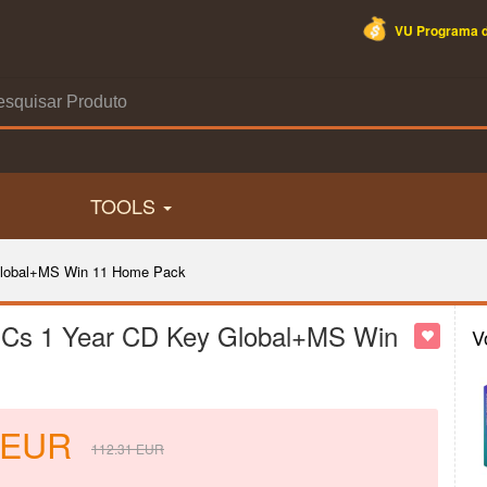
VU Programa d
TOOLS
 Global+MS Win 11 Home Pack
 PCs 1 Year CD Key Global+MS Win
V
EUR
112.31
EUR