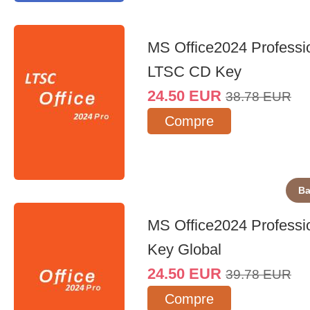
MS Office2024 Professi
LTSC CD Key
24.50
EUR
38.78
EUR
Compre
Ba
MS Office2024 Professi
Key Global
24.50
EUR
39.78
EUR
Compre